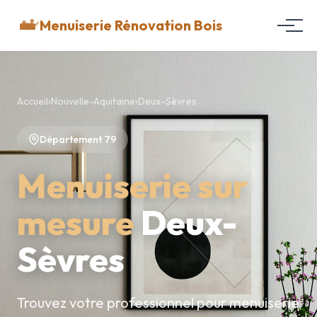
Menuiserie Rénovation Bois
Accueil
›
Nouvelle-Aquitaine
›
Deux-Sèvres
Département 79
Menuiserie sur
mesure
Deux-
Sèvres
Trouvez votre professionnel pour menuiserie