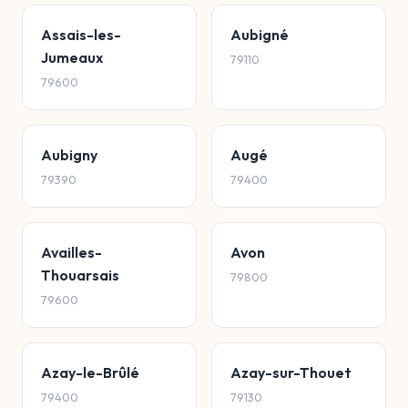
Assais-les-
Aubigné
Jumeaux
79110
79600
Aubigny
Augé
79390
79400
Availles-
Avon
Thouarsais
79800
79600
Azay-le-Brûlé
Azay-sur-Thouet
79400
79130