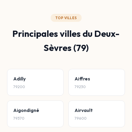
TOP VILLES
Principales villes du Deux-
Sèvres (79)
Adilly
Aiffres
79200
79230
Aigondigné
Airvault
79370
79600