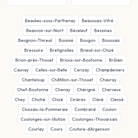
Beaulieu-sous-Parthenay
Beaussais-Vitré
Beauvoir-sur-Niort
Béceleuf
Bessines
Beugnon-Thireuil
Boismé
Bougon
Boussais
Bressuire
Bretignolles
Brieuil-sur-Chizé
Brion-près-Thouet
Brioux-sur-Boutonne
Brûlain
Caunay
Celles-sur-Belle
Cerizay
Champdeniers
Chanteloup
Châtillon-sur-Thouet
Chauray
Chef-Boutonne
Chenay
Chérigné
Cherveux
Chey
Chiché
Chizé
Cirières
Clavé
Clessé
Clussais-la-Pommeraie
Combrand
Coulon
Coulonges-sur-l'Autize
Coulonges-Thouarsais
Courlay
Cours
Couture-d'Argenson