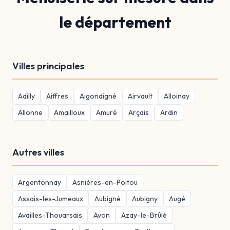
le département
Villes principales
Adilly
Aiffres
Aigondigné
Airvault
Alloinay
Allonne
Amailloux
Amuré
Arçais
Ardin
Autres villes
Argentonnay
Asnières-en-Poitou
Assais-les-Jumeaux
Aubigné
Aubigny
Augé
Availles-Thouarsais
Avon
Azay-le-Brûlé