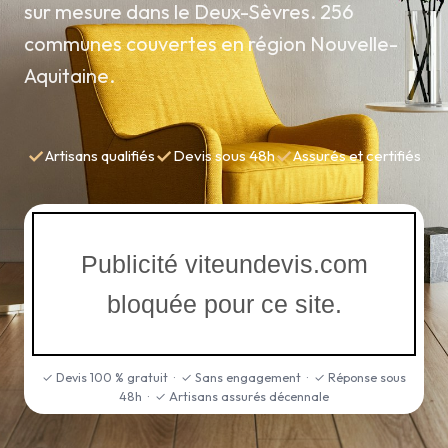
sur mesure dans le Deux-Sèvres. 256
communes couvertes en région Nouvelle-
Aquitaine.
✓
✓
✓
Artisans qualifiés
Devis sous 48h
Assurés et certifiés
Publicité viteundevis.com
bloquée pour ce site.
✓ Devis 100 % gratuit · ✓ Sans engagement · ✓ Réponse sous
48h · ✓ Artisans assurés décennale