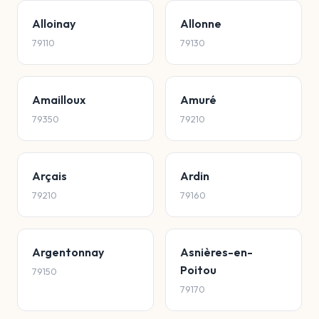
Alloinay
Allonne
79110
79130
Amailloux
Amuré
79350
79210
Arçais
Ardin
79210
79160
Argentonnay
Asnières-en-
Poitou
79150
79170