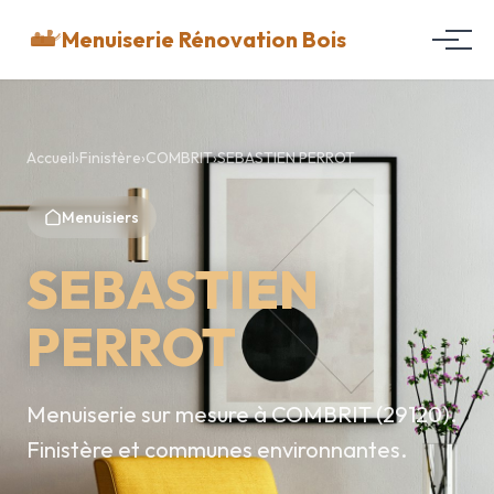
Menuiserie Rénovation Bois
Accueil
›
Finistère
›
COMBRIT
›
SEBASTIEN PERROT
Menuisiers
SEBASTIEN
PERROT
Menuiserie sur mesure à COMBRIT (29120).
Finistère et communes environnantes.