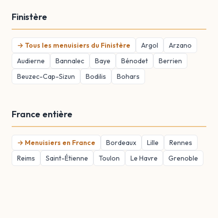
Finistère
→ Tous les menuisiers du Finistère
Argol
Arzano
Audierne
Bannalec
Baye
Bénodet
Berrien
Beuzec-Cap-Sizun
Bodilis
Bohars
France entière
→ Menuisiers en France
Bordeaux
Lille
Rennes
Reims
Saint-Étienne
Toulon
Le Havre
Grenoble