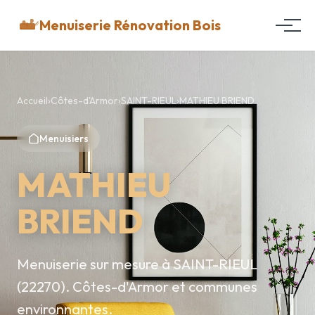
Menuiserie Rénovation Bois
Accueil
›
Côtes-d'Armor
›
SAINT-RIEUL
›
MATHIEU BRIEND
Menuisiers
MATHIEU
BRIEND
Menuiserie sur mesure à SAINT-RIEUL
(22270). Côtes-d'Armor et communes
environnantes.