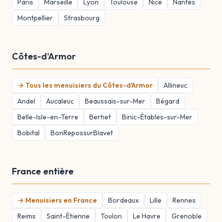
Paris
Marseille
Lyon
Toulouse
Nice
Nantes
Montpellier
Strasbourg
Côtes-d'Armor
→ Tous les menuisiers du Côtes-d'Armor
Allineuc
Andel
Aucaleuc
Beaussais-sur-Mer
Bégard
Belle-Isle-en-Terre
Berhet
Binic-Étables-sur-Mer
Bobital
BonRepossurBlavet
France entière
→ Menuisiers en France
Bordeaux
Lille
Rennes
Reims
Saint-Étienne
Toulon
Le Havre
Grenoble