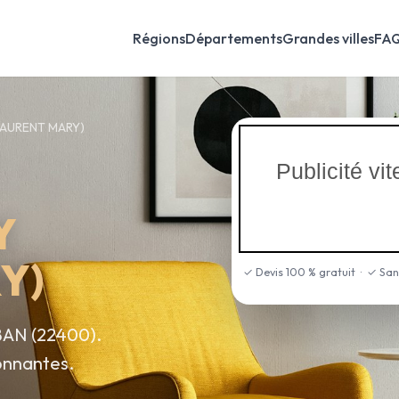
Régions
Départements
Grandes villes
FA
LAURENT MARY)
Publicité v
Y
Y)
✓ Devis 100 % gratuit · ✓ Sa
BAN (22400).
onnantes.