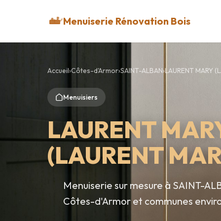
Menuiserie Rénovation Bois
Accueil
›
Côtes-d'Armor
›
SAINT-ALBAN
›
LAURENT MARY (
Menuisiers
LAURENT MAR
(LAURENT MAR
Menuiserie sur mesure à SAINT-AL
Côtes-d'Armor et communes envir