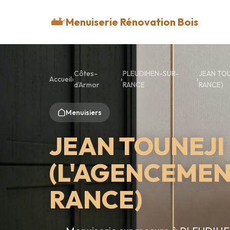
Menuiserie Rénovation Bois
Côtes-
PLEUDIHEN-SUR-
JEAN TO
Accueil
›
›
›
d'Armor
RANCE
RANCE)
Menuisiers
JEAN TOUNEJI
(L'AGENCEMEN
RANCE)