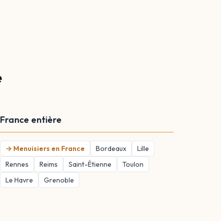
e
France entière
→ Menuisiers en France
Bordeaux
Lille
Rennes
Reims
Saint-Étienne
Toulon
Le Havre
Grenoble