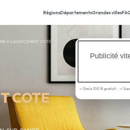
Régions
Départements
Grandes villes
FA
UNEJI (L'AGENCEMENT COTE
Publicité v
✓ Devis 100 % gratuit · ✓ Sa
T COTE