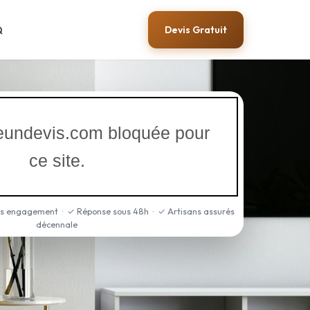
Q
Devis Gratuit
iteundevis.com bloquée pour
ce site.
ns engagement · ✓ Réponse sous 48h · ✓ Artisans assurés
décennale