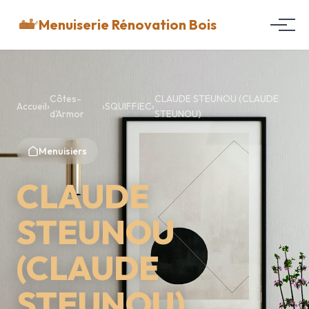
Menuiserie Rénovation Bois
Côtes-
CLAUDE STEUNOU (CLAUDE
Accueil
›
›
SQUIFFIEC
›
d'Armor
STEUNOU)
Menuisiers
CLAUDE
STEUNOU
(CLAUDE
STEUNOU)