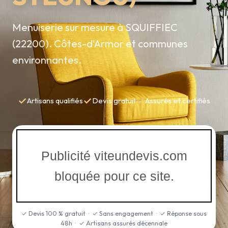
Menuiserie sur mesure à SQUIFFIEC
(22200). Côtes-d'Armor et communes
environnantes.
✓
✓
✓
Artisans qualifiés
Devis gratuit
Assurés et certifiés
Publicité viteundevis.com
bloquée pour ce site.
✓ Devis 100 % gratuit · ✓ Sans engagement · ✓ Réponse sous
48h · ✓ Artisans assurés décennale