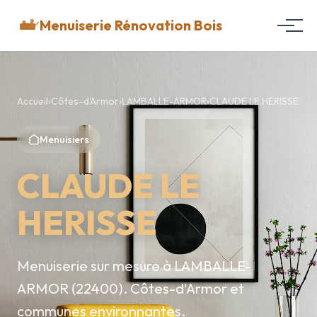
Menuiserie Rénovation Bois
Accueil
›
Côtes-d'Armor
›
LAMBALLE-ARMOR
›
CLAUDE LE HERISSE
Menuisiers
CLAUDE LE
HERISSE
Menuiserie sur mesure à LAMBALLE-
ARMOR (22400). Côtes-d'Armor et
communes environnantes.