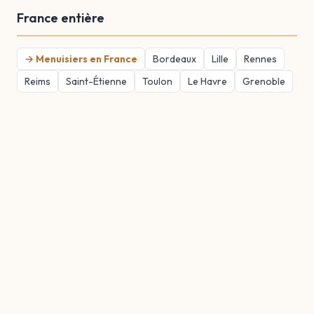
France entière
→ Menuisiers en France
Bordeaux
Lille
Rennes
Reims
Saint-Étienne
Toulon
Le Havre
Grenoble