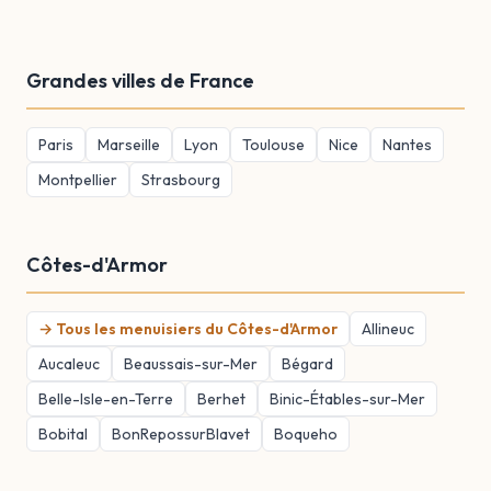
Grandes villes de France
Paris
Marseille
Lyon
Toulouse
Nice
Nantes
Montpellier
Strasbourg
Côtes-d'Armor
→ Tous les menuisiers du Côtes-d'Armor
Allineuc
Aucaleuc
Beaussais-sur-Mer
Bégard
Belle-Isle-en-Terre
Berhet
Binic-Étables-sur-Mer
Bobital
BonRepossurBlavet
Boqueho