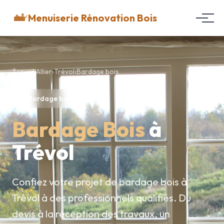
Menuiserie Rénovation Bois
Accueil
›
Allier
›
Trévol
›
Bardage bois
Bardage bois
Bardage Bois
à
Trévol
Confiez votre projet de bardage bois à
Trévol à des professionnels qualifiés. Du
devis à la réception des travaux, un