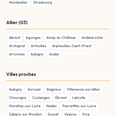
Montpellier
Strasbourg
Allier (03)
Abrest
Agonges
Ainay-le-Château
Andelaroche
Archignat
Arfeuilles
Arpheuilles-Saint-Priest
Arronnes
Aubigny
Audes
Villes proches
Aubigny
Aurouër
Bagneux
Villeneuve-sur-Allier
Chouvigny
Coulanges
Ébreuil
Lalizolle
Monétay-sur-Loire
Nades
Pierrefitte-sur-Loire
Saligny-sur-Roudon
Sussat
Veauce
Vicq