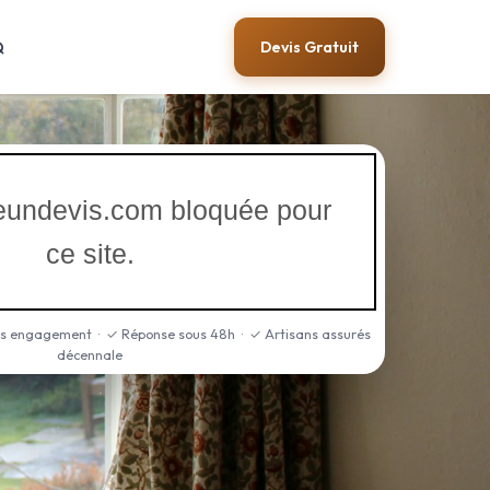
Q
Devis Gratuit
iteundevis.com bloquée pour
ce site.
ns engagement · ✓ Réponse sous 48h · ✓ Artisans assurés
décennale