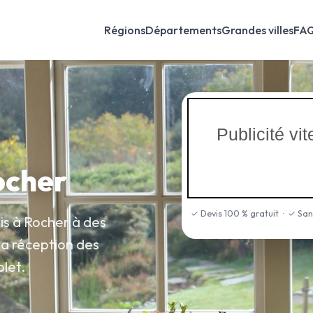
Régions
Départements
Grandes villes
FA
Publicité v
ocher
✓ Devis 100 % gratuit · ✓ Sa
is à Rocher à des
 la réception des
let.