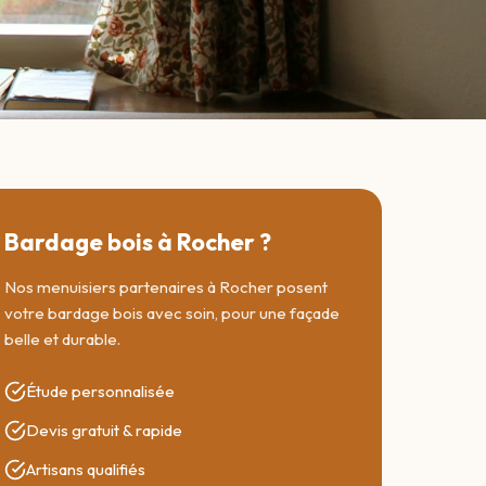
Bardage bois à Rocher ?
Nos menuisiers partenaires à Rocher posent
votre bardage bois avec soin, pour une façade
belle et durable.
Étude personnalisée
Devis gratuit & rapide
Artisans qualifiés