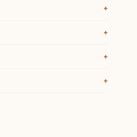
+
+
+
+