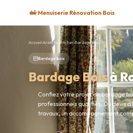
Menuiserie Rénovation Bois
Accueil
›
Ardèche
›
Rocher
›
Bardage bois
Bardage bois
Bardage Bois
à R
Confiez votre projet de bardage bo
professionnels qualifiés. Du devis à
travaux, un accompagnement comp