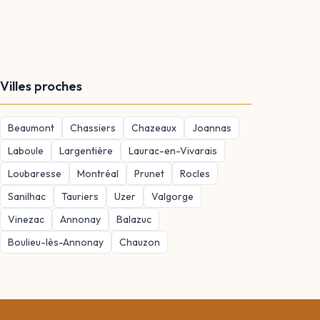
Villes proches
Beaumont
Chassiers
Chazeaux
Joannas
Laboule
Largentière
Laurac-en-Vivarais
Loubaresse
Montréal
Prunet
Rocles
Sanilhac
Tauriers
Uzer
Valgorge
Vinezac
Annonay
Balazuc
Boulieu-lès-Annonay
Chauzon