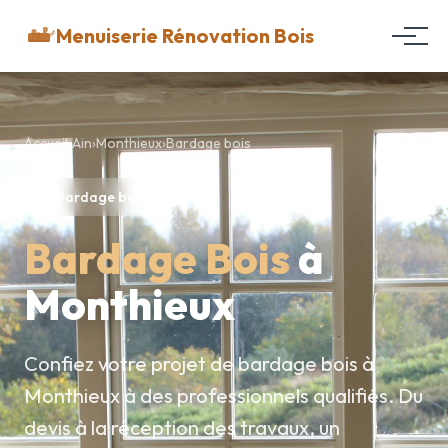
Menuiserie Rénovation Bois
Accueil
›
Ain
›
Monthieux
›
Bardage bois
Bardage bois
Bardage Bois
à
Monthieux
Confiez votre projet de bardage bois à
Monthieux à des professionnels qualifiés. Du
devis à la réception des travaux, un