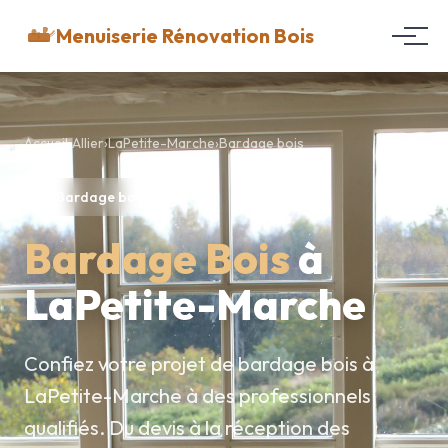
Menuiserie Rénovation Bois
Accueil
›
Allier
›
LaPetite-Marche
›
Bardage bois
Bardage bois
Bardage Bois
à
LaPetite-Marche
Confiez votre projet de bardage bois à
LaPetite-Marche à des professionnels
qualifiés. Du devis à la réception des