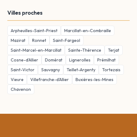
Villes proches
Arpheuilles-Saint-Priest
Marcillat-en-Combraille
Mazirat
Ronnet
Saint-Fargeol
Saint-Marcel-en-Marcillat
Sainte-Thérence
Terjat
Cosne-d'Allier
Domérat
Lignerolles
Prémilhat
Saint-Victor
Sauvagny
Teillet-Argenty
Tortezais
Vieure
Villefranche-d'Allier
Buxières-les-Mines
Chavenon