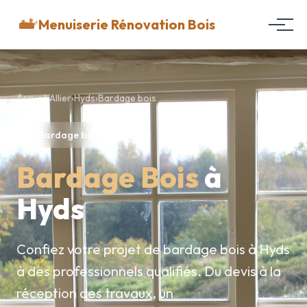
Menuiserie Rénovation Bois
Accueil
›
Allier
›
Hyds
›
Bardage bois
Bardage bois
Bardage Bois
à
Hyds
Confiez votre projet de bardage bois à Hyds
à des professionnels qualifiés. Du devis à la
réception des travaux, un