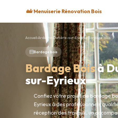
Menuiserie Rénovation Bois
Accueil
›
Ardèche
›
Dunière-sur-Eyrieux
›
Bardage bois
Bardage bois
Bardage Bois
à D
sur-Eyrieux
Confiez votre projet de bardage bo
Eyrieux à des professionnels qualifié
réception des travaux, un accomp