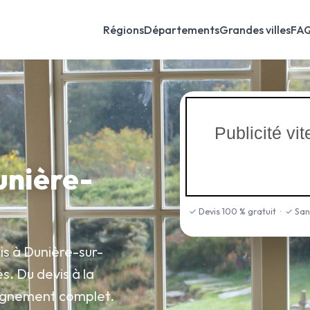
Régions
Départements
Grandes villes
FA
Publicité v
unière-
✓ Devis 100 % gratuit · ✓ Sa
is à Dunière-sur-
s. Du devis à la
agnement complet.