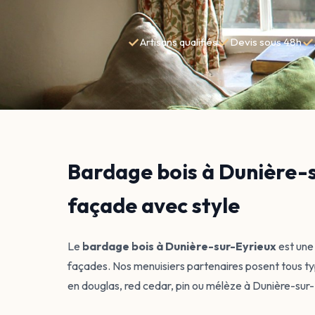
✓
✓
✓
Artisans qualifiés
Devis sous 48h
Bardage bois à Dunière-su
façade avec style
Le
bardage bois à Dunière-sur-Eyrieux
est une 
façades. Nos menuisiers partenaires posent tous typ
en douglas, red cedar, pin ou mélèze à Dunière-sur-