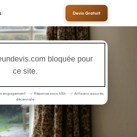
Q
Devis Gratuit
iteundevis.com bloquée pour
ce site.
ns engagement · ✓ Réponse sous 48h · ✓ Artisans assurés
décennale