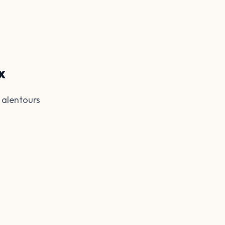
x
 alentours