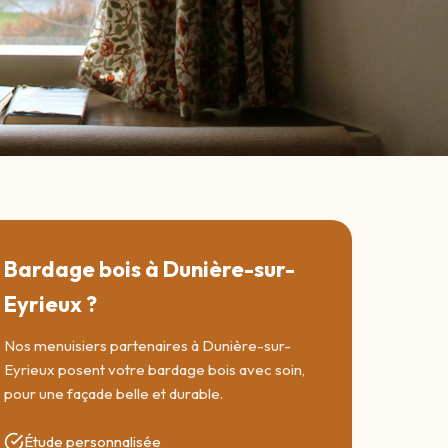
Bardage bois à Dunière-sur-
Eyrieux ?
Nos menuisiers partenaires à Dunière-sur-
Eyrieux posent votre bardage bois avec soin,
pour une façade belle et durable.
Étude personnalisée