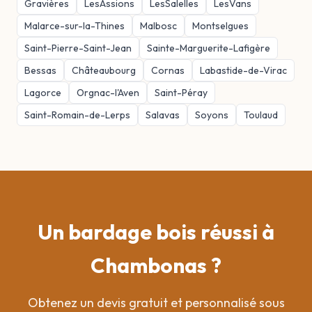
Gravières
LesAssions
LesSalelles
LesVans
Malarce-sur-la-Thines
Malbosc
Montselgues
Saint-Pierre-Saint-Jean
Sainte-Marguerite-Lafigère
Bessas
Châteaubourg
Cornas
Labastide-de-Virac
Lagorce
Orgnac-l'Aven
Saint-Péray
Saint-Romain-de-Lerps
Salavas
Soyons
Toulaud
Un bardage bois réussi à
Chambonas ?
Obtenez un devis gratuit et personnalisé sous