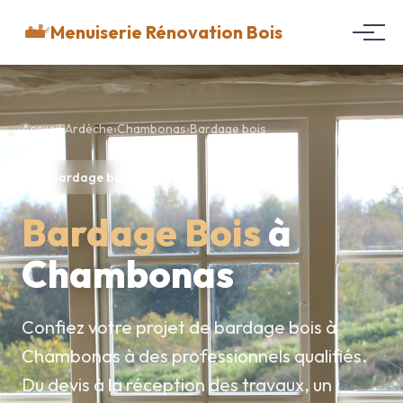
Menuiserie Rénovation Bois
Accueil
›
Ardèche
›
Chambonas
›
Bardage bois
Bardage bois
Bardage Bois
à
Chambonas
Confiez votre projet de bardage bois à
Chambonas à des professionnels qualifiés.
Du devis à la réception des travaux, un